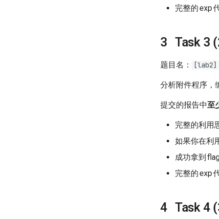
完整的
exp
Task 3 
题目名：
[lab2]
分析附件程序，
提交的报告中
至
完整的利用
如果你在利
成功拿到
fla
完整的
exp
Task 4 