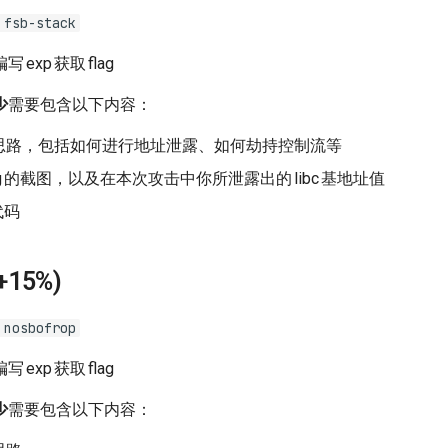
 fsb-stack
编写
exp
获取
flag
少
需要包含以下内容：
思路，包括如何进行地址泄露、如何劫持控制流等
g
的截图，以及在本次攻击中你所泄露出的
libc
基地址值
代码
+15%)
 nosbofrop
编写
exp
获取
flag
少
需要包含以下内容：