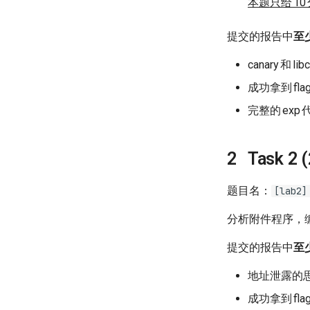
本题只给
10
提交的报告中
至
canary
和
libc
成功拿到
fla
完整的
exp
Task 2 
题目名：
[lab2]
分析附件程序，
提交的报告中
至
地址泄露的
成功拿到
fla