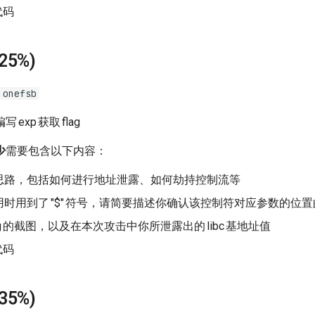
代码
(25%)
 onefsb
编写
exp
获取
flag
少
需要包含以下内容：
思路，包括如何进行地址泄露、如何劫持控制流等
用时用到了
"$"
符号，请简要描述你确认该控制符对应参数的位置
g
的截图，以及在本次攻击中你所泄露出的
libc
基地址值
代码
(35%)