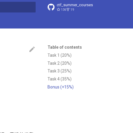
ctf_summer_courses
136
19
t searching
Table of contents
Task 1 (20%)
Task 2 (20%)
Task 3 (25%)
Task 4 (35%)
Bonus (+15%)