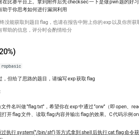
署在比赛平台上。拿到附件后先
checksec
一下是做
pwn
题的好习
有助于你思考如何进行漏洞利用
终没能获取到题目
flag
，也请在报告中附上你的
exp
以及你所获
有帮助的信息，评分时会酌情给分
(20%)
 ropbasic
过，但给了思路的题目，请编写
exp
获取
flag
：
g
文件名叫做
"flag.txt"
，希望你在
exp
中通过
"orw"
（即
open
、re
现打开
flag
文件、读取
flag
内容并输出
flag
的效果。
C
代码示例
or
通过执行
system("/bin/sh")
等方式拿到
shell
后执行
cat flag
命令