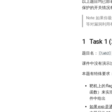
以上题目均已部
保护的开关情况
Note:
如果你最
等对漏洞利用
Task 1 
题目名：
[lab2]
课件中没有演示
本题有特殊要求
靶机上的
fla
函数）来实
件中给出
如果
exp
是