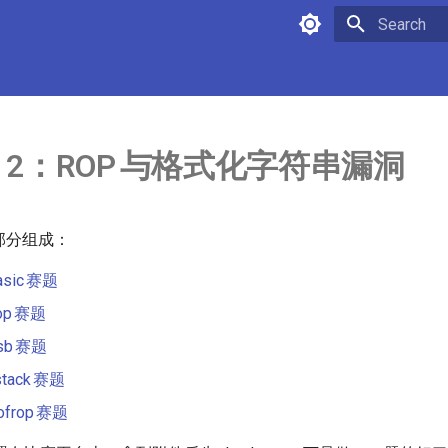
Type to star
b 2：
ROP
与格式化字符串漏洞
部分组成：
asic
赛题
op
赛题
sb
赛题
stack
赛题
ofrop
赛题