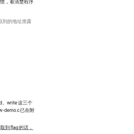
惯，看清楚程序
取到的地址泄露
ad、
write
这三个
w-demo.c
已在附
获取到
flag
的话，