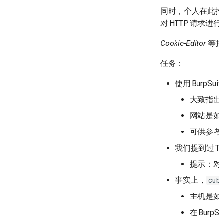
同时，个人在此
对
HTTP
请求进
Cookie-Editor
等
任务：
使用
BurpSui
大致指
网站是
可供参
我们提到过
提示：
事实上，
cu
主机是
在
BurpS