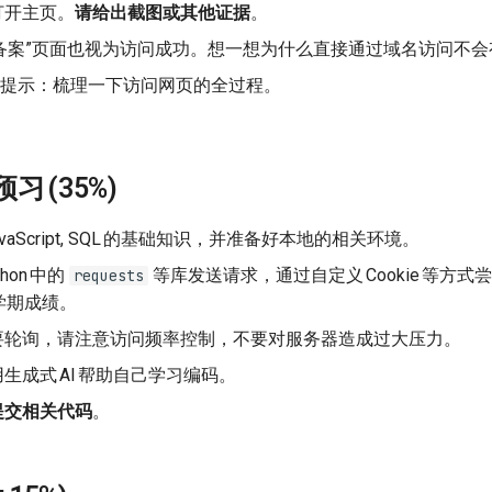
打开主页。
请给出截图或其他证据
。
未备案”页面也视为访问成功。想一想为什么直接通过域名访问不
提示：梳理一下访问网页的全过程。
预习
(35%)
vaScript, SQL
的基础知识，并准备好本地的相关环境。
thon
中的
等库发送请求，通过自定义
Cookie
等方式尝
requests
学期成绩。
要轮询，请注意访问频率控制，不要对服务器造成过大压力。
用生成式
AI
帮助自己学习编码。
提交相关代码
。