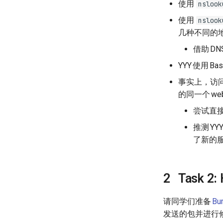
使用
nslook
使用
nslook
几种不同的
借助
DN
YYY
使用
Bas
事实上，访
的同一个
we
尝试直
推测
YY
了新的
Task 2:
请同学们准备
Bu
发送的包并进行