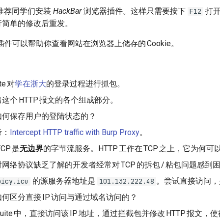
推荐同学们安装
HackBar
浏览器插件。这样只需要按下
打开
F12
行简单的修改后重发。
插件可以帮助你查看网站在浏览器上储存的
Cookie
。
te
对
学在浙大
的登录过程进行抓包。
出这个
HTTP
报文的各个组成部分。
如何保存用户的登陆状态的？
考：
Intercept HTTP traffic with Burp Proxy
。
TCP
是
无边界
的字节流服务。
HTTP
工作在
TCP
之上，它为何可
对网络协议缺乏了解的开发者经常对
TCP
的拆包
/
粘包问题感到
的源服务器地址是
。尝试直接访问，
bicy.icu
101.132.222.48
如何区分直接
IP
访问与通过域名访问的？
uite
中，直接访问该
IP
地址，通过拦截包并修改
HTTP
报文，使