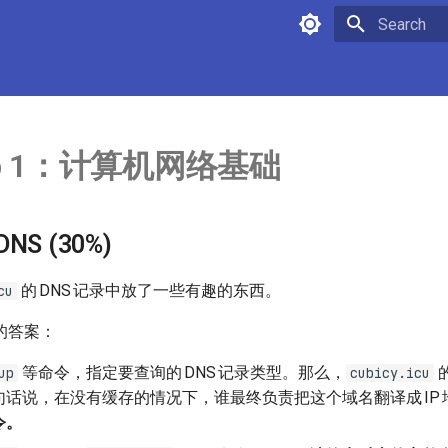
Type to star
ab 1：计算机网络基础
 DNS (30%)
的
DNS
记录中放了一些有趣的东西。
cu
的答案：
等命令，指定要查询的
DNS
记录类型。那么，
up
cubicy.icu
句话说，在没有缓存的情况下，谁最终负责把这个域名翻译成
IP
令。