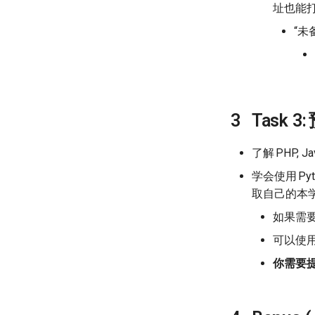
址也能
“
Task 3:
了解
PHP, Ja
学会使用
Py
取自己的本
如果需
可以使
你需要