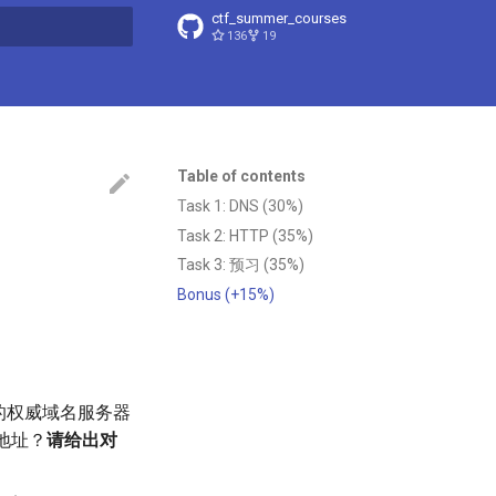
ctf_summer_courses
136
19
t searching
Table of contents
Task 1: DNS (30%)
Task 2: HTTP (35%)
Task 3: 预习 (35%)
Bonus (+15%)
的权威域名服务器
地址？
请给出对