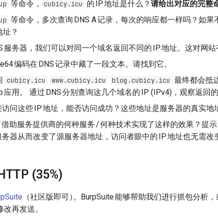
等命令，
的
IP
地址是什么？
请给出对应的完整
up
cubicy.icu
等命令，多次查询
DNS A
记录，每次的响应都一样吗？如果
up
地址？
S
服务器，我们可以对同一个域名返回不同的
IP
地址。这对网站
e64
编码在
DNS
记录中藏了一段文本。请找到它。
问
最终都会抵
cubicy.icu
www.cubicy.icu
blog.cubicy.icu
b
应用。 通过
DNS
分别查询这几个域名的
IP (IPv4)
，观察返回
接访问这些
IP
地址，能否访问成功？这些地址是服务器的真实地
Y
借助服务提供商的何种服务
/
何种技术实现了这样的效果？提示
服务器从而改变了源服务器地址，访问者眼中的
IP
地址也无需改
 HTTP (35%)
rpSuite
（社区版即可
）
。
BurpSuite
能够帮助我们进行抓包分析，
修改再发送。