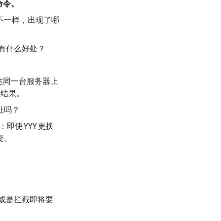
命令。
不一样，出现了哪
有什么好处？
达同一台服务器上
的结果。
址吗？
：即使
YYY
更换
变。
或是拦截即将要